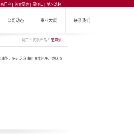
销商门户
|
美食厨房
|
厨师汇
|
地区选择
公司动态
事业发展
联系我们
>
>
首页
优质产品
芝麻油
的油脂，保证芝麻油的油体纯净、香味浓