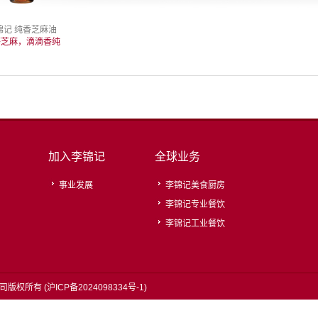
锦记 纯香芝麻油
等芝麻，滴滴香纯
加入李锦记
全球业务
事业发展
李锦记美食厨房
李锦记专业餐饮
李锦记工业餐饮
司版权所有 (
沪ICP备2024098334号-1
)