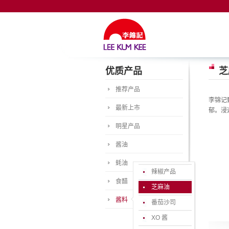
优质产品
芝
推荐产品
李锦记
最新上市
郁。浸
明星产品
酱油
蚝油
辣椒产品
食醋
芝麻油
酱料
番茄沙司
XO 酱