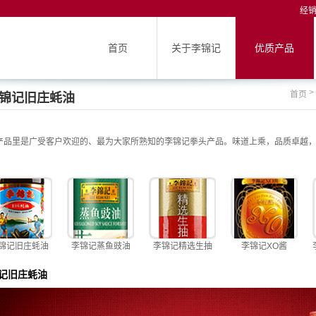
经
首页
关于李锦记
优质产品
>
首页
锦记旧庄蚝油
产品里是广受客户欢迎的、最为大家所熟知的李锦记拳头产品。味道上乘，品质卓越
锦记旧庄蚝油
李锦记蒸鱼豉油
李锦记精选生抽
李锦记XO酱
记旧庄蚝油