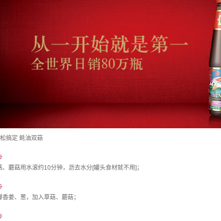
轻松搞定 蚝油双菇
步
菇、蘑菇用水滚约10分钟，沥去水分[罐头食材就不用]；
步
爆香姜、葱，加入草菇、蘑菇；
步