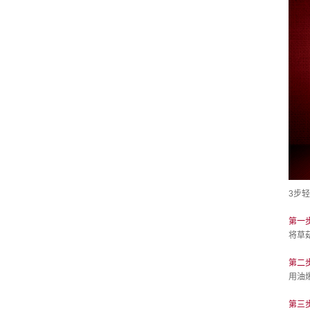
3步
第一
将草
第二
用油
第三