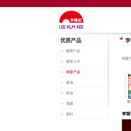
优质产品
李
推荐产品
明星
最新上市
明星产品
酱油
蚝油
李
食醋
李锦
酱料