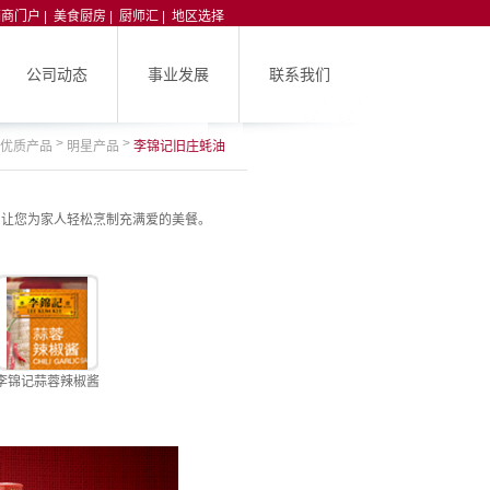
销商门户
|
美食厨房
|
厨师汇
|
地区选择
公司动态
事业发展
联系我们
>
>
优质产品
明星产品
李锦记旧庄蚝油
，让您为家人轻松烹制充满爱的美餐。
李锦记蒜蓉辣椒酱